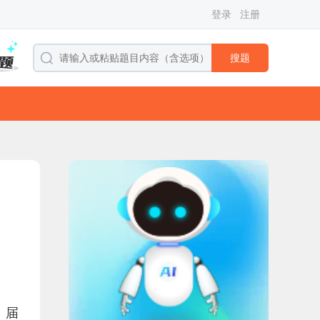
登录
注册
搜题
。届