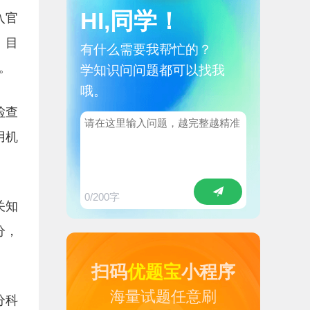
HI,同学！
入官
。目
有什么需要我帮忙的？
。
学知识问问题都可以找我
哦。
检查
用机
0
/200字
关知
分，
扫码
优题宝
小程序
海量试题任意刷
分科