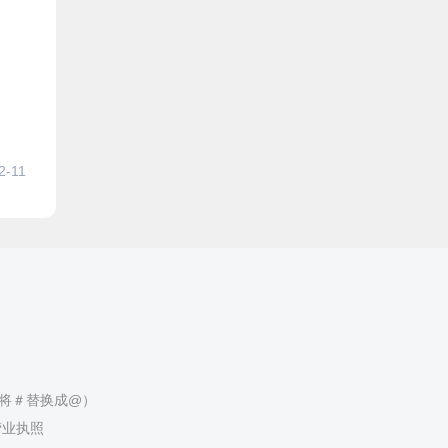
2-11
（请将＃替换成@）
营业执照