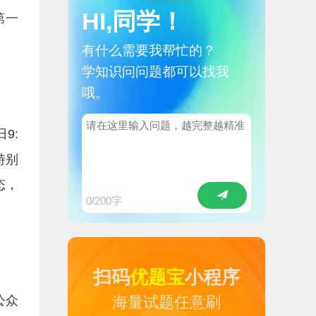
HI,同学！
第一
有什么需要我帮忙的？
学知识问问题都可以找我
哦。
9:
特别
态，
0
/200字
扫码
优题宝
小程序
公众
海量试题任意刷