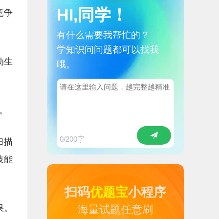
HI,同学！
竞争
有什么需要我帮忙的？
学知识问问题都可以找我
动生
哦。
。
0
/200字
扫描
技能
扫码
优题宝
小程序
果。
海量试题任意刷