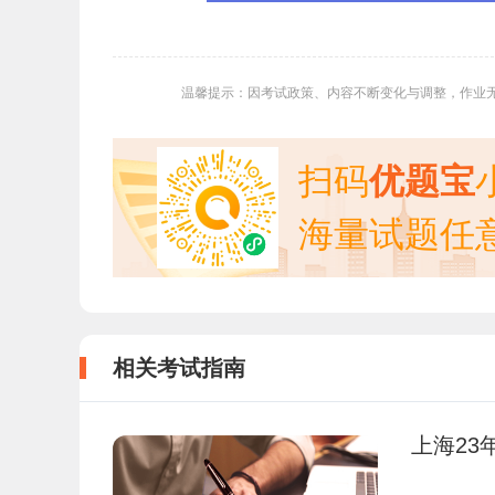
温馨提示：因考试政策、内容不断变化与调整，作业
扫码
优题宝
海量试题任
相关考试指南
上海23