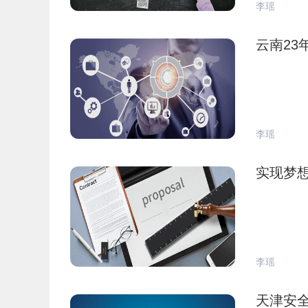
李瑶
云南23
李瑶
实现梦
李瑶
天津安