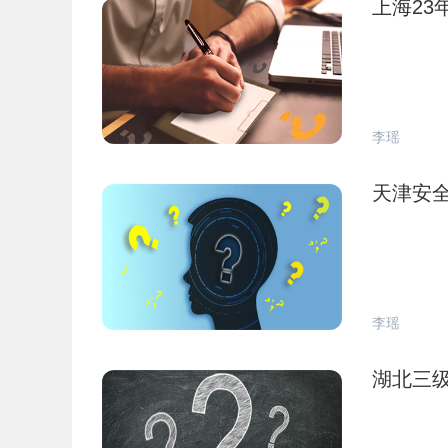
上海23
李瑶
天津安
李瑶
湖北三