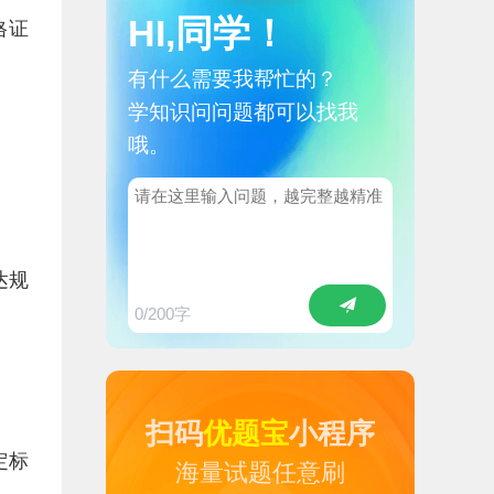
HI,同学！
格证
有什么需要我帮忙的？
学知识问问题都可以找我
哦。
达规
0
/200字
扫码
优题宝
小程序
定标
海量试题任意刷