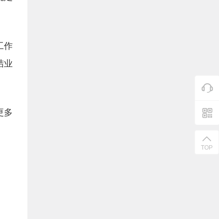
工作
结业
更多
TOP