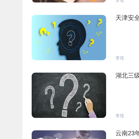
李瑶
天津安
李瑶
湖北三
李瑶
云南23