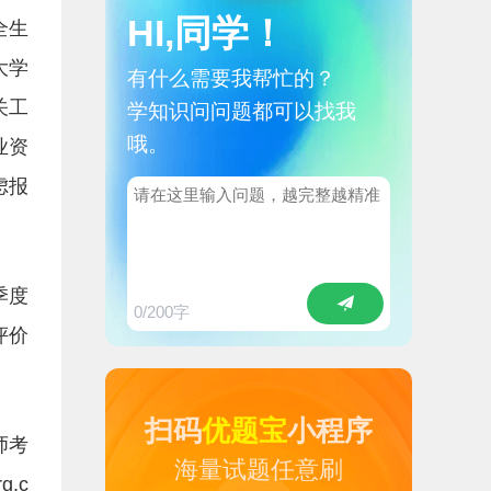
HI,同学！
全生
大学
有什么需要我帮忙的？
关工
学知识问问题都可以找我
哦。
业资
虑报
季度
0
/200字
评价
扫码
优题宝
小程序
师考
海量试题任意刷
.c